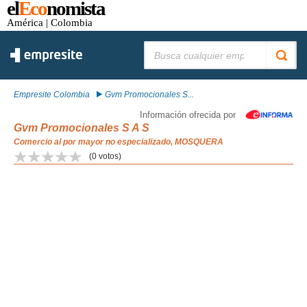
el
Eco
nomista
América
| Colombia
Buscar:
Empresite Colombia
Gvm Promocionales S...
Información ofrecida por
Gvm Promocionales S A S
Comercio al por mayor no especializado, MOSQUERA
(
0
votos)