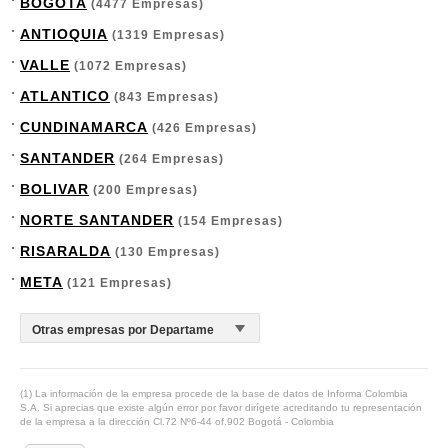
BOGOTA
(4477 Empresas)
ANTIOQUIA
(1319 Empresas)
VALLE
(1072 Empresas)
ATLANTICO
(843 Empresas)
CUNDINAMARCA
(426 Empresas)
SANTANDER
(264 Empresas)
BOLIVAR
(200 Empresas)
NORTE SANTANDER
(154 Empresas)
RISARALDA
(130 Empresas)
META
(121 Empresas)
(1) La información de la empresa procede de la base de datos de Informa Colombia
S.A. Si aprecias que existe algún error por favor dirígete acreditando tu representación
de la empresa a la dirección Cl.72 Nº6-44 of.902 Bogotá - Colombia