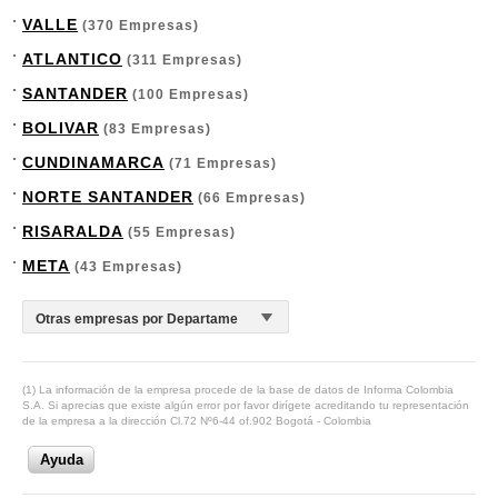
VALLE
(370 Empresas)
ATLANTICO
(311 Empresas)
SANTANDER
(100 Empresas)
BOLIVAR
(83 Empresas)
CUNDINAMARCA
(71 Empresas)
NORTE SANTANDER
(66 Empresas)
RISARALDA
(55 Empresas)
META
(43 Empresas)
(1) La información de la empresa procede de la base de datos de Informa Colombia
S.A. Si aprecias que existe algún error por favor dirígete acreditando tu representación
de la empresa a la dirección Cl.72 Nº6-44 of.902 Bogotá - Colombia
Ayuda