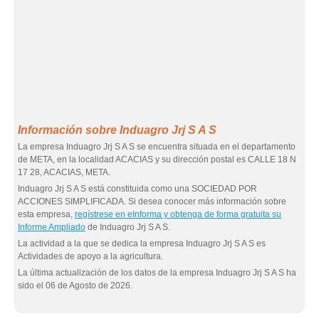
Información sobre Induagro Jrj S A S
La empresa Induagro Jrj S A S se encuentra situada en el departamento
de META, en la localidad ACACIAS y su dirección postal es CALLE 18 N
17 28, ACACIAS, META.
Induagro Jrj S A S está constituida como una SOCIEDAD POR
ACCIONES SIMPLIFICADA. Si desea conocer más información sobre
esta empresa,
regístrese en eInforma y obtenga de forma gratuita su
Informe Ampliado
de Induagro Jrj S A S.
La actividad a la que se dedica la empresa Induagro Jrj S A S es
Actividades de apoyo a la agricultura.
La última actualización de los datos de la empresa Induagro Jrj S A S ha
sido el 06 de Agosto de 2026.