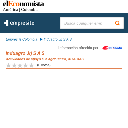
el
Eco
nomista
América
| Colombia
Buscar:
Empresite Colombia
Induagro Jrj S A S
Información ofrecida por
Induagro Jrj S A S
Actividades de apoyo a la agricultura, ACACIAS
(
0
votos)