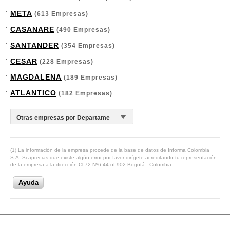
META
(613 Empresas)
CASANARE
(490 Empresas)
SANTANDER
(354 Empresas)
CESAR
(228 Empresas)
MAGDALENA
(189 Empresas)
ATLANTICO
(182 Empresas)
(1) La información de la empresa procede de la base de datos de Informa Colombia
S.A. Si aprecias que existe algún error por favor dirígete acreditando tu representación
de la empresa a la dirección Cl.72 Nº6-44 of.902 Bogotá - Colombia
Ayuda