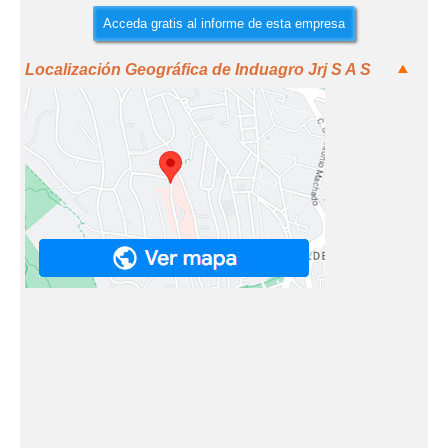
Acceda gratis al informe de esta empresa
Localización Geográfica de Induagro Jrj S A S