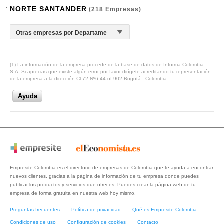
NORTE SANTANDER
(218 Empresas)
(1) La información de la empresa procede de la base de datos de Informa Colombia
S.A. Si aprecias que existe algún error por favor dirígete acreditando tu representación
de la empresa a la dirección Cl.72 Nº6-44 of.902 Bogotá - Colombia
Ayuda
Empresite Colombia es el directorio de empresas de Colombia que te ayuda a encontrar
nuevos clientes, gracias a la página de información de tu empresa donde puedes
publicar los productos y servicios que ofreces. Puedes crear la página web de tu
empresa de forma gratuita en nuestra web hoy mismo.
Preguntas frecuentes
Política de privacidad
Qué es Empresite Colombia
Condiciones de uso
Configuración de cookies
Contacto