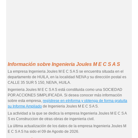
Información sobre Ingenieria Joules M E C S A S
La empresa Ingenieria Joules M E C S A S se encuentra situada en el
departamento de HUILA, en la localidad NEIVA y su dirección postal es
CALLE 35 SUR 5 150, NEIVA, HUILA.
Ingenieria Joules M E C S A S está constituida como una SOCIEDAD
POR ACCIONES SIMPLIFICADA. Si desea conocer más información
sobre esta empresa,
regístrese en eInforma y obtenga de forma gratuita
su Informe Ampliado
de Ingenieria Joules M E C S A S.
La actividad a la que se dedica la empresa Ingenieria Joules M E C S A
S es Construccion de otras obras de ingenieria civil.
La última actualización de los datos de la empresa Ingenieria Joules M
E C S A S ha sido el 09 de Agosto de 2026.