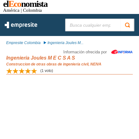
el
Eco
nomista
América
| Colombia
Buscar:
Empresite Colombia
Ingenieria Joules M...
Información ofrecida por
Ingenieria Joules M E C S A S
Construccion de otras obras de ingenieria civil, NEIVA
(
1
voto)