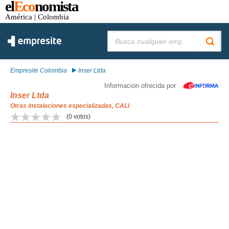
el
Eco
nomista
América
| Colombia
Buscar:
Empresite Colombia
Inser Ltda
Información ofrecida por
Inser Ltda
Otras instalaciones especializadas, CALI
(
0
votos)