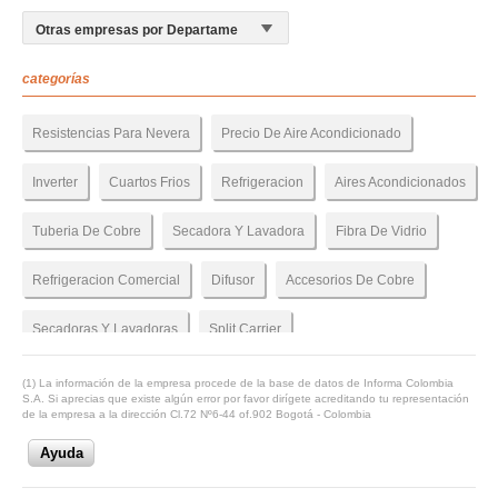
categorías
Resistencias Para Nevera
Precio De Aire Acondicionado
Inverter
Cuartos Frios
Refrigeracion
Aires Acondicionados
Tuberia De Cobre
Secadora Y Lavadora
Fibra De Vidrio
Refrigeracion Comercial
Difusor
Accesorios De Cobre
Secadoras Y Lavadoras
Split Carrier
Repuestos De Aire Acondicionado
Neveras
(1) La información de la empresa procede de la base de datos de Informa Colombia
S.A. Si aprecias que existe algún error por favor dirígete acreditando tu representación
de la empresa a la dirección Cl.72 Nº6-44 of.902 Bogotá - Colombia
Split Aire Acondicionado
Compresores Medellin
Ayuda
Repuestos Para Lavadoras
Venta De Repuestos Lavadoras