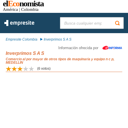
el
Eco
nomista
América
| Colombia
Buscar:
Empresite Colombia
Inverprimos S A S
Información ofrecida por
Inverprimos S A S
Comercio al por mayor de otros tipos de maquinaria y equipo n c p,
MEDELLIN
(
6
votos)