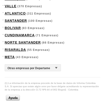
VALLE
(370 Empresas)
ATLANTICO
(311 Empresas)
SANTANDER
(100 Empresas)
BOLIVAR
(83 Empresas)
CUNDINAMARCA
(71 Empresas)
NORTE SANTANDER
(66 Empresas)
RISARALDA
(55 Empresas)
META
(43 Empresas)
(1) La información de la empresa procede de la base de datos de Informa Colombia
S.A. Si aprecias que existe algún error por favor dirígete acreditando tu representación
de la empresa a la dirección Cl.72 Nº6-44 of.902 Bogotá - Colombia
Ayuda