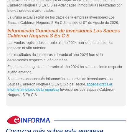
La actividad a la que se dedica la empresa Inversiones Los Sauces
Calderon Noguera S En C S es Actividades inmobiliarias realizadas con
bienes propios o arrendados.
La última actualización de los datos de la empresa Inversiones Los
Sauces Calderon Noguera S En C S ha sido el 07 de Agosto de 2026.
Información Comercial de Inversiones Los Sauces
Calderon Noguera S En C S
Las ventas registradas durante el año 2024 han sido decrecientes
respecto al año anterior.
Los resultados de la empresa durante el año 2024 han sido
decrecientes respecto al año anterior.
El patrimonio registrado durante el año 2024 ha sido creciente respecto
al año anterior.
Si quieres conocer más información comercial de Inversiones Los
Sauces Calderon Noguera S En C S o del sector,
accede gratis al
informe ampliado de la empresa
Inversiones Los Sauces Calderon
Noguera S En C S.
eIn
Conozca más sobre esta empresa.