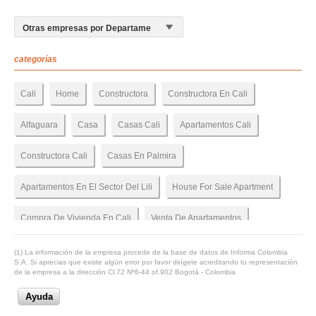
categorías
Cali
Home
Constructora
Constructora En Cali
Alfaguara
Casa
Casas Cali
Apartamentos Cali
Constructora Cali
Casas En Palmira
Apartamentos En El Sector Del Lili
House For Sale Apartment
Compra De Vivienda En Cali
Venta De Apartamentos
Cali Constructoras
Jaramillo Constructores
(1) La información de la empresa procede de la base de datos de Informa Colombia
S.A. Si aprecias que existe algún error por favor dirígete acreditando tu representación
de la empresa a la dirección Cl.72 Nº6-44 of.902 Bogotá - Colombia
Constructora Y Arquitectos
Jaramillo Mora En Cali
Ayuda
Construyendo En Palmira
Proyectos En Palmira