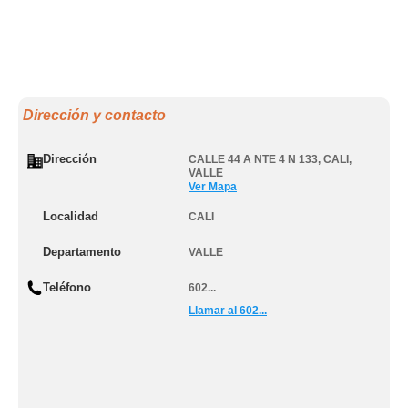
Dirección y contacto
Dirección
CALLE 44 A NTE 4 N 133
,
CALI
,
VALLE
Ver Mapa
Localidad
CALI
Departamento
VALLE
Teléfono
602...
Llamar al 602...