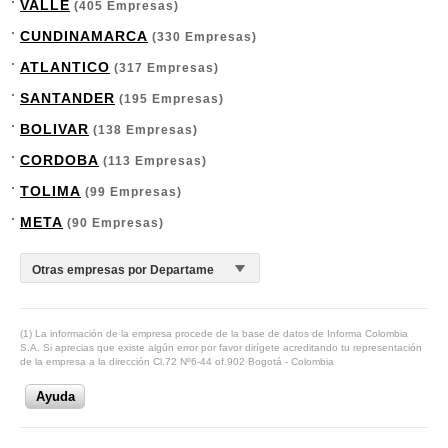
VALLE
(405 Empresas)
CUNDINAMARCA
(330 Empresas)
ATLANTICO
(317 Empresas)
SANTANDER
(195 Empresas)
BOLIVAR
(138 Empresas)
CORDOBA
(113 Empresas)
TOLIMA
(99 Empresas)
META
(90 Empresas)
(1) La información de la empresa procede de la base de datos de Informa Colombia
S.A. Si aprecias que existe algún error por favor dirígete acreditando tu representación
de la empresa a la dirección Cl.72 Nº6-44 of.902 Bogotá - Colombia
Ayuda