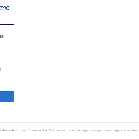
rme
sas
s
 datos de Informa Colombia S.A. Si aprecias que existe algún error por favor dirígete acreditand