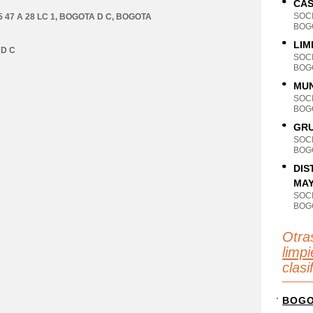
CAS
SOC
 47 A 28 LC 1
,
BOGOTA D C
,
BOGOTA
BOG
LIM
D C
SOC
BOG
MUN
SOC
BOG
GRU
SOC
BOG
DIS
MAY
SOC
BOG
Otra
limpi
clas
BOG