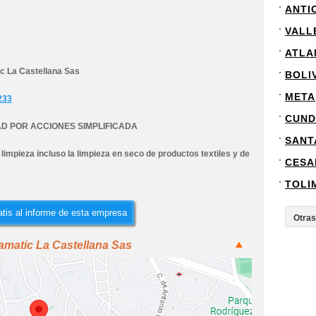
ANTI
VALL
ATLA
c La Castellana Sas
BOLI
META
233
CUND
D POR ACCIONES SIMPLIFICADA
SANT
limpieza incluso la limpieza en seco de productos textiles y de
CESA
TOLI
tis al informe de esta empresa
amatic La Castellana Sas