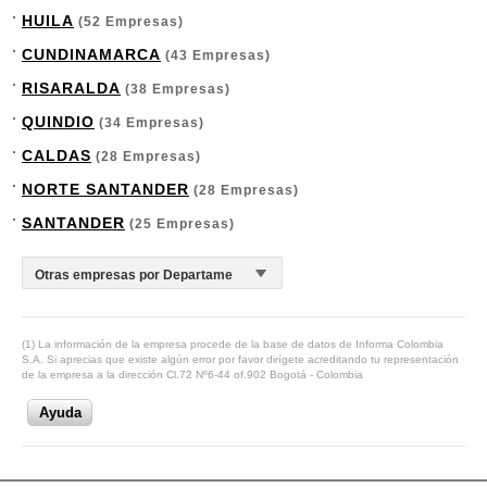
HUILA
(52 Empresas)
CUNDINAMARCA
(43 Empresas)
RISARALDA
(38 Empresas)
QUINDIO
(34 Empresas)
CALDAS
(28 Empresas)
NORTE SANTANDER
(28 Empresas)
SANTANDER
(25 Empresas)
(1) La información de la empresa procede de la base de datos de Informa Colombia
S.A. Si aprecias que existe algún error por favor dirígete acreditando tu representación
de la empresa a la dirección Cl.72 Nº6-44 of.902 Bogotá - Colombia
Ayuda