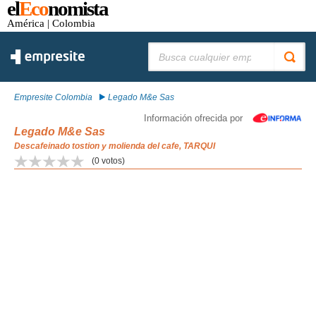
el
Eco
nomista
América
| Colombia
Buscar:
Empresite Colombia
Legado M&e Sas
Información ofrecida por
Legado M&e Sas
Descafeinado tostion y molienda del cafe, TARQUI
(
0
votos)