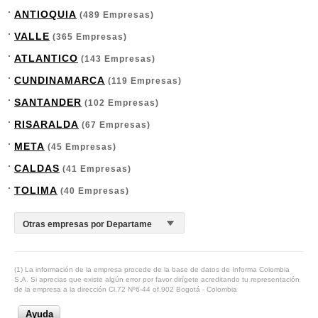
ANTIOQUIA
(489 Empresas)
VALLE
(365 Empresas)
ATLANTICO
(143 Empresas)
CUNDINAMARCA
(119 Empresas)
SANTANDER
(102 Empresas)
RISARALDA
(67 Empresas)
META
(45 Empresas)
CALDAS
(41 Empresas)
TOLIMA
(40 Empresas)
(1) La información de la empresa procede de la base de datos de Informa Colombia
S.A. Si aprecias que existe algún error por favor dirígete acreditando tu representación
de la empresa a la dirección Cl.72 Nº6-44 of.902 Bogotá - Colombia
Ayuda