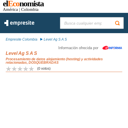
el
Eco
nomista
América
| Colombia
Buscar:
Empresite Colombia
Level Ag S A S
Información ofrecida por
Level Ag S A S
Procesamiento de datos alojamiento (hosting) y actividades
relacionadas, DOSQUEBRADAS
(
0
votos)