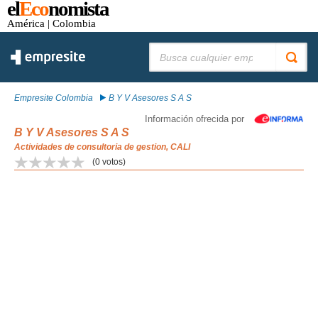
el
Eco
nomista
América
| Colombia
Buscar:
Empresite Colombia
B Y V Asesores S A S
Información ofrecida por
B Y V Asesores S A S
Actividades de consultoria de gestion, CALI
(
0
votos)