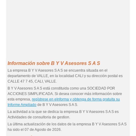
Información sobre B Y V Asesores S A S
La empresa B Y V Asesores S A S se encuentra situada en el
departamento de VALLE, en la localidad CALI y su dirección postal es
CALLE 47 7 45, CALI, VALLE.
B Y V Asesores S A S está constituida como una SOCIEDAD POR
ACCIONES SIMPLIFICADA. Si desea conocer más información sobre
esta empresa,
regístrese en eInforma y obtenga de forma gratuita su
Informe Ampliado
de B Y V Asesores S A S.
La actividad a la que se dedica la empresa B Y V Asesores S A S es
Actividades de consultoria de gestion.
La última actualización de los datos de la empresa B Y V Asesores S A S
ha sido el 07 de Agosto de 2026.