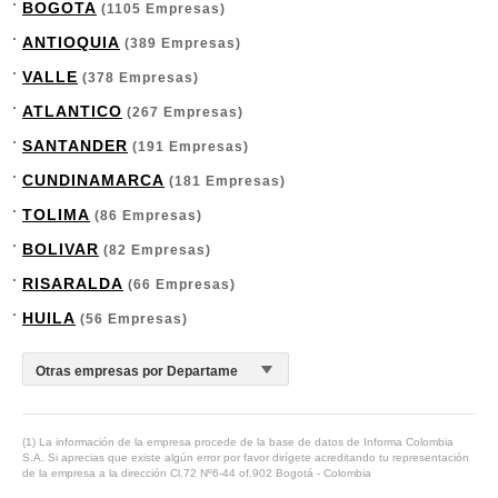
BOGOTA
(1105 Empresas)
ANTIOQUIA
(389 Empresas)
VALLE
(378 Empresas)
ATLANTICO
(267 Empresas)
SANTANDER
(191 Empresas)
CUNDINAMARCA
(181 Empresas)
TOLIMA
(86 Empresas)
BOLIVAR
(82 Empresas)
RISARALDA
(66 Empresas)
HUILA
(56 Empresas)
(1) La información de la empresa procede de la base de datos de Informa Colombia
S.A. Si aprecias que existe algún error por favor dirígete acreditando tu representación
de la empresa a la dirección Cl.72 Nº6-44 of.902 Bogotá - Colombia