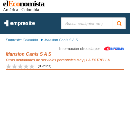
el
Eco
nomista
América
| Colombia
Buscar:
Empresite Colombia
Mansion Canis S A S
Información ofrecida por
Mansion Canis S A S
Otras actividades de servicios personales n c p, LA ESTRELLA
(
0
votos)