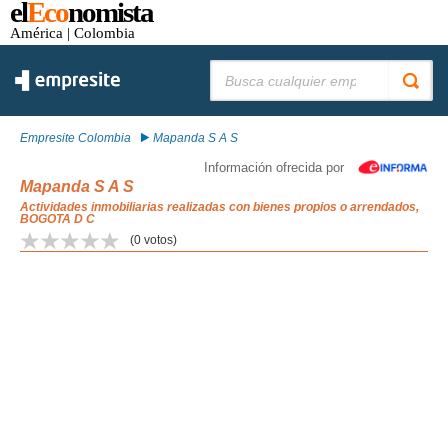
el
Eco
nomista
América
| Colombia
Buscar:
Empresite Colombia
Mapanda S A S
Información ofrecida por
Mapanda S A S
Actividades inmobiliarias realizadas con bienes propios o arrendados,
BOGOTA D C
(
0
votos)