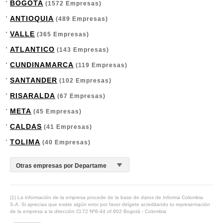
BOGOTA
(1572 Empresas)
ANTIOQUIA
(489 Empresas)
VALLE
(365 Empresas)
ATLANTICO
(143 Empresas)
CUNDINAMARCA
(119 Empresas)
SANTANDER
(102 Empresas)
RISARALDA
(67 Empresas)
META
(45 Empresas)
CALDAS
(41 Empresas)
TOLIMA
(40 Empresas)
(1) La información de la empresa procede de la base de datos de Informa Colombia
S.A. Si aprecias que existe algún error por favor dirígete acreditando tu representación
de la empresa a la dirección Cl.72 Nº6-44 of.902 Bogotá - Colombia