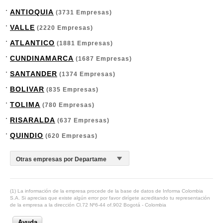
ANTIOQUIA
(3731 Empresas)
VALLE
(2220 Empresas)
ATLANTICO
(1881 Empresas)
CUNDINAMARCA
(1687 Empresas)
SANTANDER
(1374 Empresas)
BOLIVAR
(835 Empresas)
TOLIMA
(780 Empresas)
RISARALDA
(637 Empresas)
QUINDIO
(620 Empresas)
(1) La información de la empresa procede de la base de datos de Informa Colombia
S.A. Si aprecias que existe algún error por favor dirígete acreditando tu representación
de la empresa a la dirección Cl.72 Nº6-44 of.902 Bogotá - Colombia
Ayuda