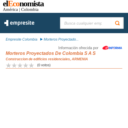
el
Eco
nomista
América
| Colombia
Buscar:
Empresite Colombia
Morteros Proyectado...
Información ofrecida por
Morteros Proyectados De Colombia S A S
Construccion de edificios residenciales, ARMENIA
(
0
votos)