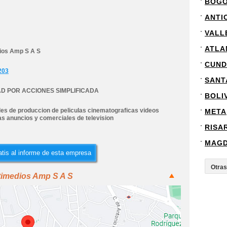
BOG
ANTI
VALL
ATLA
ios Amp S A S
CUND
203
SANT
D POR ACCIONES SIMPLIFICADA
BOLI
des de produccion de peliculas cinematograficas videos
META
s anuncios y comerciales de television
RISA
MAG
tis al informe de esta empresa
timedios Amp S A S