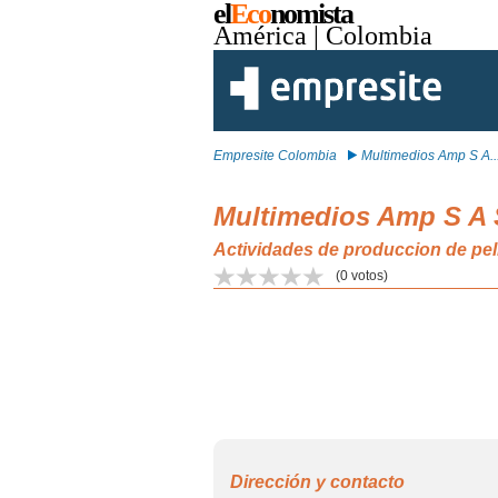
el
Eco
nomista
América
| Colombia
Empresite Colombia
Multimedios Amp S A..
Multimedios Amp S A 
Actividades de produccion de pe
(
0
votos)
Dirección y contacto