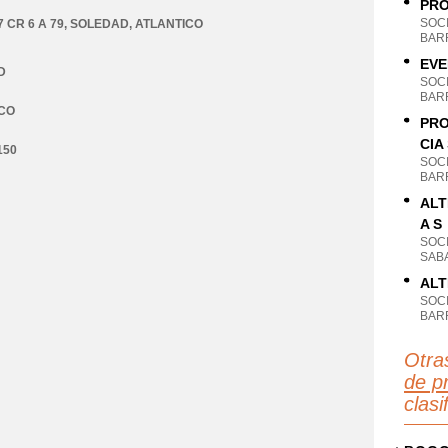
PRO
SOC
 CR 6 A 79
,
SOLEDAD
,
ATLANTICO
BAR
EVE
D
SOC
BAR
CO
PRO
CIA
150
SOC
BAR
ALT
A S
SOC
SAB
ALT
SOC
BAR
Otra
de pr
clas