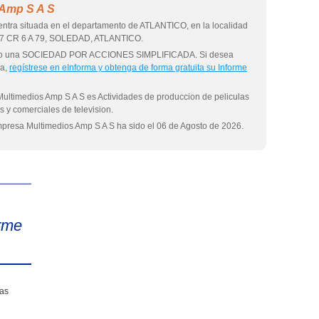
 Amp S A S
ntra situada en el departamento de ATLANTICO, en la localidad
37 CR 6 A 79, SOLEDAD, ATLANTICO.
 como una SOCIEDAD POR ACCIONES SIMPLIFICADA. Si desea
sa,
regístrese en eInforma y obtenga de forma gratuita su Informe
Multimedios Amp S A S es Actividades de produccion de peliculas
 y comerciales de television.
empresa Multimedios Amp S A S ha sido el 06 de Agosto de 2026.
eInforma
rme
sas