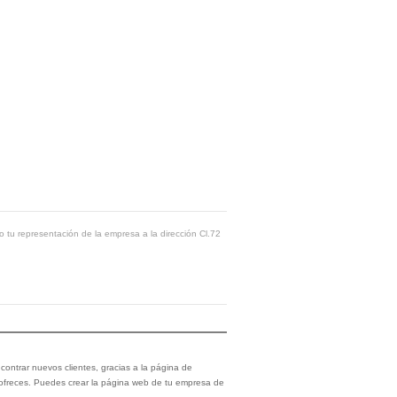
o tu representación de la empresa a la dirección Cl.72
ontrar nuevos clientes, gracias a la página de
 ofreces. Puedes crear la página web de tu empresa de