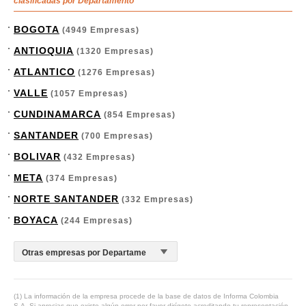
clasificadas por Departamento
BOGOTA
(4949 Empresas)
ANTIOQUIA
(1320 Empresas)
ATLANTICO
(1276 Empresas)
VALLE
(1057 Empresas)
CUNDINAMARCA
(854 Empresas)
SANTANDER
(700 Empresas)
BOLIVAR
(432 Empresas)
META
(374 Empresas)
NORTE SANTANDER
(332 Empresas)
BOYACA
(244 Empresas)
(1) La información de la empresa procede de la base de datos de Informa Colombia
S.A. Si aprecias que existe algún error por favor dirígete acreditando tu representación