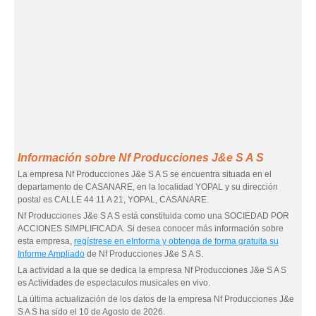
Información sobre Nf Producciones J&e S A S
La empresa Nf Producciones J&e S A S se encuentra situada en el
departamento de CASANARE, en la localidad YOPAL y su dirección
postal es CALLE 44 11 A 21, YOPAL, CASANARE.
Nf Producciones J&e S A S está constituida como una SOCIEDAD POR
ACCIONES SIMPLIFICADA. Si desea conocer más información sobre
esta empresa,
regístrese en eInforma y obtenga de forma gratuita su
Informe Ampliado
de Nf Producciones J&e S A S.
La actividad a la que se dedica la empresa Nf Producciones J&e S A S
es Actividades de espectaculos musicales en vivo.
La última actualización de los datos de la empresa Nf Producciones J&e
S A S ha sido el 10 de Agosto de 2026.