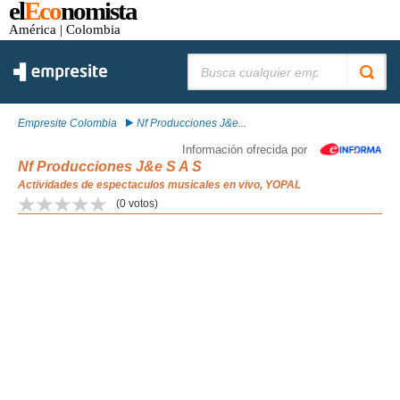
el
Eco
nomista
América
| Colombia
Buscar:
Empresite Colombia
Nf Producciones J&e...
Información ofrecida por
Nf Producciones J&e S A S
Actividades de espectaculos musicales en vivo, YOPAL
(
0
votos)