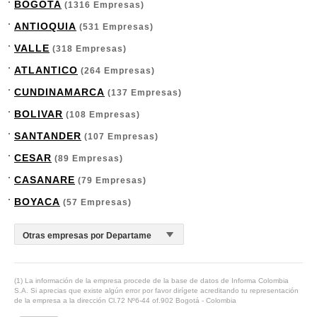
BOGOTA
(1316 Empresas)
ANTIOQUIA
(531 Empresas)
VALLE
(318 Empresas)
ATLANTICO
(264 Empresas)
CUNDINAMARCA
(137 Empresas)
BOLIVAR
(108 Empresas)
SANTANDER
(107 Empresas)
CESAR
(89 Empresas)
CASANARE
(79 Empresas)
BOYACA
(57 Empresas)
(1) La información de la empresa procede de la base de datos de Informa Colombia
S.A. Si aprecias que existe algún error por favor dirígete acreditando tu representación
de la empresa a la dirección Cl.72 Nº6-44 of.902 Bogotá - Colombia