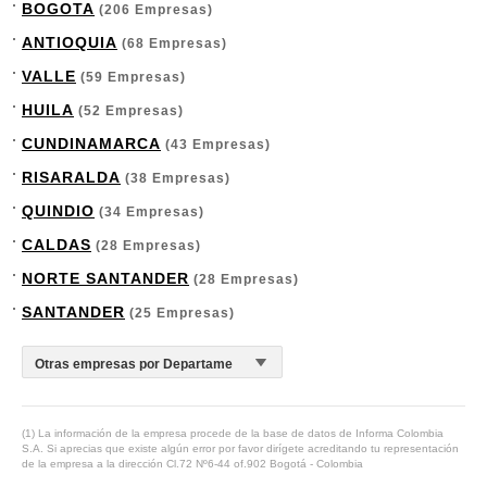
BOGOTA
(206 Empresas)
ANTIOQUIA
(68 Empresas)
VALLE
(59 Empresas)
HUILA
(52 Empresas)
CUNDINAMARCA
(43 Empresas)
RISARALDA
(38 Empresas)
QUINDIO
(34 Empresas)
CALDAS
(28 Empresas)
NORTE SANTANDER
(28 Empresas)
SANTANDER
(25 Empresas)
(1) La información de la empresa procede de la base de datos de Informa Colombia
S.A. Si aprecias que existe algún error por favor dirígete acreditando tu representación
de la empresa a la dirección Cl.72 Nº6-44 of.902 Bogotá - Colombia