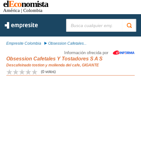
el
Eco
nomista
América
| Colombia
Buscar:
Empresite Colombia
Obsession Cafetales...
Información ofrecida por
Obsession Cafetales Y Tostadores S A S
Descafeinado tostion y molienda del cafe, GIGANTE
(
0
votos)