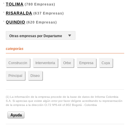
TOLIMA
(780 Empresas)
RISARALDA
(637 Empresas)
QUINDIO
(620 Empresas)
categorías
Construccin
Interventoria
Orbe
Empresa
Cuya
Principal
Diseo
(1) La información de la empresa procede de la base de datos de Informa Colombia
S.A. Si aprecias que existe algún error por favor dirígete acreditando tu representación
de la empresa a la dirección Cl.72 Nº6-44 of.902 Bogotá - Colombia
Ayuda