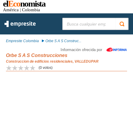
el
Eco
nomista
América
| Colombia
Buscar:
Empresite Colombia
Orbe S A S Construc...
Información ofrecida por
Orbe S A S Construcciones
Construccion de edificios residenciales, VALLEDUPAR
(
0
votos)