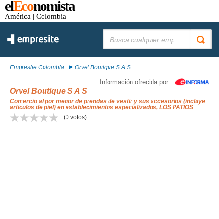
el
Eco
nomista
América
| Colombia
Buscar:
Empresite Colombia
Orvel Boutique S A S
Información ofrecida por
Orvel Boutique S A S
Comercio al por menor de prendas de vestir y sus accesorios (incluye
articulos de piel) en establecimientos especializados, LOS PATIOS
(
0
votos)