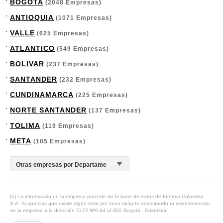
BOGOTA
(2048 Empresas)
ANTIOQUIA
(1071 Empresas)
VALLE
(625 Empresas)
ATLANTICO
(549 Empresas)
BOLIVAR
(237 Empresas)
SANTANDER
(232 Empresas)
CUNDINAMARCA
(225 Empresas)
NORTE SANTANDER
(137 Empresas)
TOLIMA
(119 Empresas)
META
(105 Empresas)
(1) La información de la empresa procede de la base de datos de Informa Colombia
S.A. Si aprecias que existe algún error por favor dirígete acreditando tu representación
de la empresa a la dirección Cl.72 Nº6-44 of.902 Bogotá - Colombia