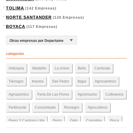
TOLIMA
(142 Empresas)
NORTE SANTANDER
(126 Empresas)
BOYACA
(117 Empresas)
categorías
Antioquia
Medellin
La Union
Bello
Caminata
Tierragro
Insumo
San Pedro
Itagui
Agrocaminos
Agroquimico
Feria De Las Flores
Agroinsumo
Cultivamos
Fertilizante
Concentrado
Rionegro
Agrocultivos
Perez Y Cardona Ltda
Perro
Gato
Colombia
Finca