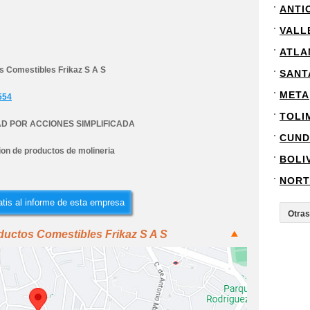
ANTI
VALL
ATLA
s Comestibles Frikaz S A S
SANT
META
554
TOLI
D POR ACCIONES SIMPLIFICADA
CUND
ion de productos de molineria
BOLI
NORT
tis al informe de esta empresa
ductos Comestibles Frikaz S A S