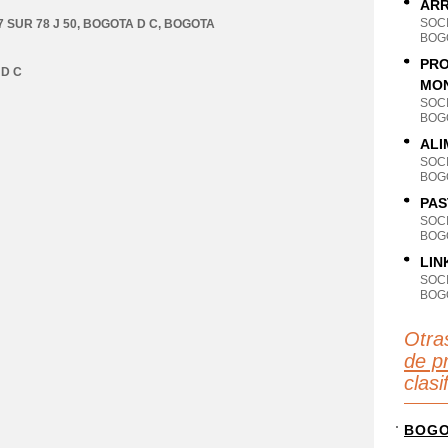
ARR
SOC
 SUR 78 J 50
,
BOGOTA D C
,
BOGOTA
BOG
PRO
D C
MON
SOC
BOG
ALI
SOC
BOG
PAS
SOC
BOG
LIN
SOC
BOG
Otra
de p
clas
BOG