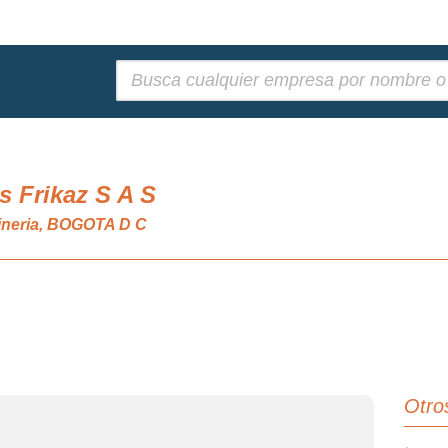
Buscar:
 Frikaz S A S
ineria, BOGOTA D C
Otro