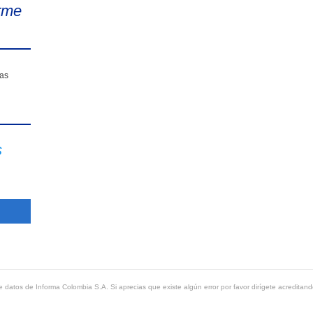
rme
sas
s
 datos de Informa Colombia S.A. Si aprecias que existe algún error por favor dirígete acreditand