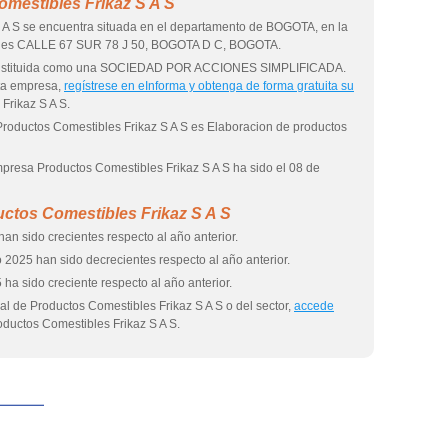
mestibles Frikaz S A S
 A S se encuentra situada en el departamento de BOGOTA, en la
al es CALLE 67 SUR 78 J 50, BOGOTA D C, BOGOTA.
 constituida como una SOCIEDAD POR ACCIONES SIMPLIFICADA.
ta empresa,
regístrese en eInforma y obtenga de forma gratuita su
Frikaz S A S.
Productos Comestibles Frikaz S A S es Elaboracion de productos
empresa Productos Comestibles Frikaz S A S ha sido el 08 de
ctos Comestibles Frikaz S A S
an sido crecientes respecto al año anterior.
 2025 han sido decrecientes respecto al año anterior.
 ha sido creciente respecto al año anterior.
l de Productos Comestibles Frikaz S A S o del sector,
accede
ductos Comestibles Frikaz S A S.
eInforma