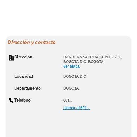
Dirección y contacto
Dirección
CARRERA 54 D 134 51 INT 2 701
,
BOGOTA D C
,
BOGOTA
Ver Mapa
Localidad
BOGOTA D C
Departamento
BOGOTA
Teléfono
601...
Llamar al 601...