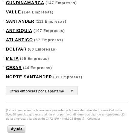
CUNDINAMARCA
(147 Empresas)
VALLE
(144 Empresas)
SANTANDER
(111 Empresas)
ANTIOQUIA
(107 Empresas)
ATLANTICO
(67 Empresas)
BOLIVAR
(60 Empresas)
META
(55 Empresas)
CESAR
(44 Empresas)
NORTE SANTANDER
(31 Empresas)
(1) La información de la empresa procede de la base de datos de Informa Colombia
S.A. Si aprecias que existe algún error por favor dirígete acreditando tu representación
de la empresa a la dirección Cl.72 Nº6-44 of.902 Bogotá - Colombia
Ayuda