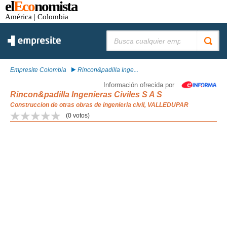
el
Eco
nomista
América
| Colombia
Buscar:
Empresite Colombia
Rincon&padilla Inge...
Información ofrecida por
Rincon&padilla Ingenieras Civiles S A S
Construccion de otras obras de ingenieria civil, VALLEDUPAR
(
0
votos)