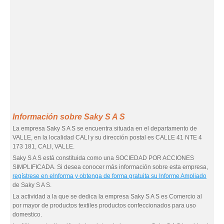
Información sobre Saky S A S
La empresa Saky S A S se encuentra situada en el departamento de
VALLE, en la localidad CALI y su dirección postal es CALLE 41 NTE 4
173 181, CALI, VALLE.
Saky S A S está constituida como una SOCIEDAD POR ACCIONES
SIMPLIFICADA. Si desea conocer más información sobre esta empresa,
regístrese en eInforma y obtenga de forma gratuita su Informe Ampliado
de Saky S A S.
La actividad a la que se dedica la empresa Saky S A S es Comercio al
por mayor de productos textiles productos confeccionados para uso
domestico.