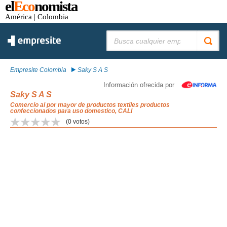
el
Eco
nomista
América
| Colombia
Buscar:
Empresite Colombia
Saky S A S
Información ofrecida por
Saky S A S
Comercio al por mayor de productos textiles productos
confeccionados para uso domestico, CALI
(
0
votos)