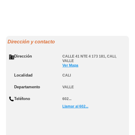
Dirección y contacto
Dirección
CALLE 41 NTE 4 173 181
,
CALI
,
VALLE
Ver Mapa
Localidad
CALI
Departamento
VALLE
Teléfono
602...
Llamar al 602...