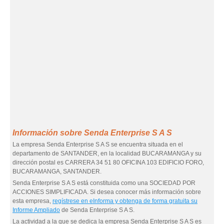
Información sobre Senda Enterprise S A S
La empresa Senda Enterprise S A S se encuentra situada en el
departamento de SANTANDER, en la localidad BUCARAMANGA y su
dirección postal es CARRERA 34 51 80 OFICINA 103 EDIFICIO FORO,
BUCARAMANGA, SANTANDER.
Senda Enterprise S A S está constituida como una SOCIEDAD POR
ACCIONES SIMPLIFICADA. Si desea conocer más información sobre
esta empresa,
regístrese en eInforma y obtenga de forma gratuita su
Informe Ampliado
de Senda Enterprise S A S.
La actividad a la que se dedica la empresa Senda Enterprise S A S es