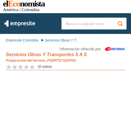
el
Eco
nomista
América
| Colombia
Buscar:
Empresite Colombia
Servicios Obras Y T...
Información ofrecida por
Servicios Obras Y Transportes S A S
Preparacion del terreno, PUERTO GAITAN
(
0
votos)