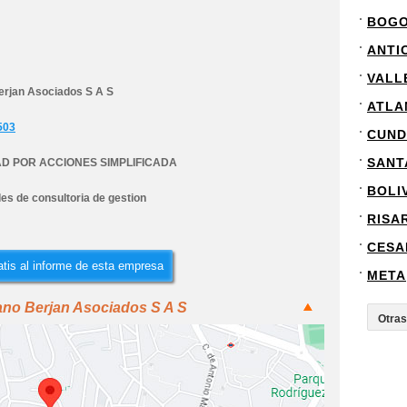
BOG
ANTI
VALL
erjan Asociados S A S
ATLA
503
CUND
SANT
D POR ACCIONES SIMPLIFICADA
BOLI
es de consultoria de gestion
RISA
CESA
tis al informe de esta empresa
META
ano Berjan Asociados S A S