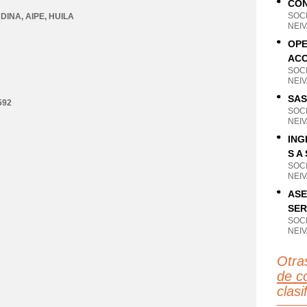
CON
SOC
 DINA
,
AIPE
,
HUILA
NEIV
OPE
ACC
SOC
NEIV
SAS
592
SOC
NEIV
ING
S A 
SOC
NEIV
ASE
SER
SOC
NEIV
Otra
de c
clas