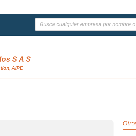
Buscar:
dos S A S
tion, AIPE
Otro