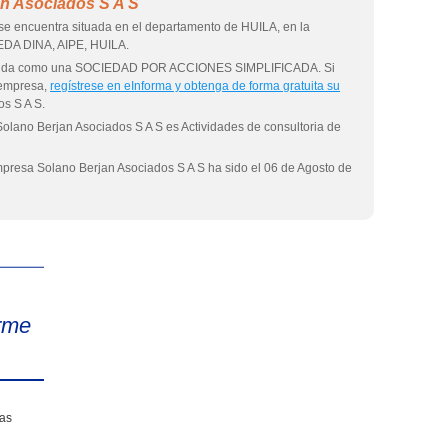
an Asociados S A S
se encuentra situada en el departamento de HUILA, en la
REDA DINA, AIPE, HUILA.
tituida como una SOCIEDAD POR ACCIONES SIMPLIFICADA. Si
 empresa,
regístrese en eInforma y obtenga de forma gratuita su
s S A S.
Solano Berjan Asociados S A S es Actividades de consultoria de
empresa Solano Berjan Asociados S A S ha sido el 06 de Agosto de
eInforma
rme
sas