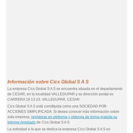
Información sobre Cics Global S A S
La empresa Cics Global S A S se encuentra situada en el departamento
de CESAR, en la localidad VALLEDUPAR y su dirección postal es
CARRERA 19 13 23, VALLEDUPAR, CESAR.
Cics Global S A S está constituida como una SOCIEDAD POR
ACCIONES SIMPLIFICADA. Si desea conocer más información sobre
esta empresa,
regístrese en eInforma y obtenga de forma gratuita su
Informe Ampliado
de Cics Global S A S.
La actividad a la que se dedica la empresa Cics Global S A S es