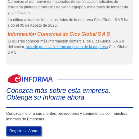
Comercio al por mayor de materiales de construccion articulos de
ferreteria pinturas productos de vidrio equipo y materiales de fontaneria
y calefaccion.
La última actualización de los datos de la empresa Cics Global S A S ha
sido el 05 de Agosto de 2026.
Información Comercial de Cics Global S A S
Si quieres conocer más información comercial de Cics Global S A S o
del sector,
accede gratis al informe ampliado de la empresa
Cics Global
S A S.
eIn
Conozca más sobre esta empresa.
Obtenga su Informe ahora.
Conozca mejor a sus clientes, proveedores y competencia con nuestros
Informes de Empresas
Regístrese Ahora