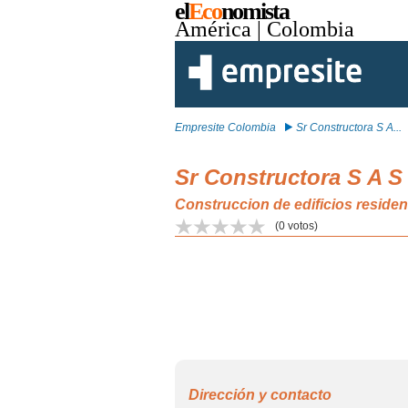
el
Eco
nomista
América
| Colombia
Empresite Colombia
Sr Constructora S A...
Sr Constructora S A S
Construccion de edificios resid
(
0
votos)
Dirección y contacto