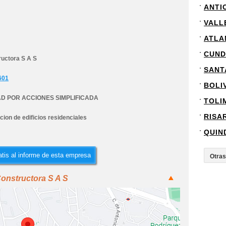
ANTI
VALL
ATLA
CUND
ructora S A S
SANT
601
BOLI
D POR ACCIONES SIMPLIFICADA
TOLI
RISA
ion de edificios residenciales
QUIN
tis al informe de esta empresa
Constructora S A S