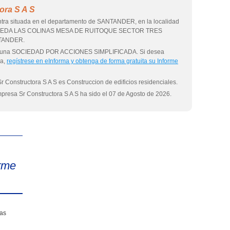
ora S A S
ntra situada en el departamento de SANTANDER, en la localidad
 VEREDA LAS COLINAS MESA DE RUITOQUE SECTOR TRES
TANDER.
como una SOCIEDAD POR ACCIONES SIMPLIFICADA. Si desea
sa,
regístrese en eInforma y obtenga de forma gratuita su Informe
r Constructora S A S es Construccion de edificios residenciales.
mpresa Sr Constructora S A S ha sido el 07 de Agosto de 2026.
eInforma
rme
sas