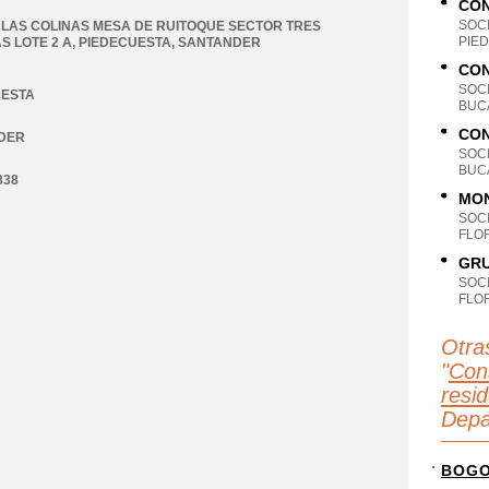
CON
SOC
LAS COLINAS MESA DE RUITOQUE SECTOR TRES
PIE
S LOTE 2 A
,
PIEDECUESTA
,
SANTANDER
CON
SOC
UESTA
BUC
CON
DER
SOC
BUC
838
MON
SOC
FLO
GRU
SOC
FLO
Otra
"
Cons
resid
Depa
BOG