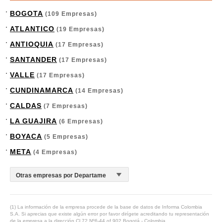
BOGOTA
(109 Empresas)
ATLANTICO
(19 Empresas)
ANTIOQUIA
(17 Empresas)
SANTANDER
(17 Empresas)
VALLE
(17 Empresas)
CUNDINAMARCA
(14 Empresas)
CALDAS
(7 Empresas)
LA GUAJIRA
(6 Empresas)
BOYACA
(5 Empresas)
META
(4 Empresas)
(1) La información de la empresa procede de la base de datos de Informa Colombia
S.A. Si aprecias que existe algún error por favor dirígete acreditando tu representación
de la empresa a la dirección Cl.72 Nº6-44 of.902 Bogotá - Colombia