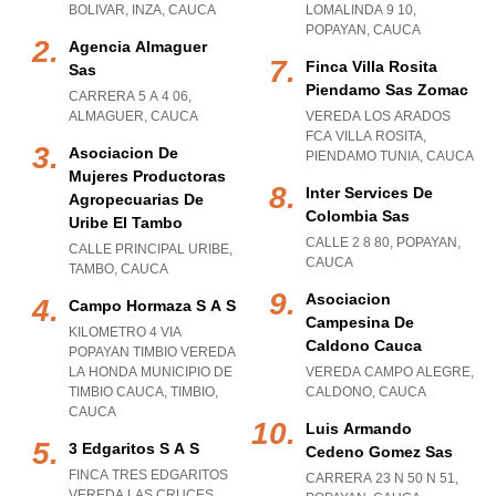
BOLIVAR
,
INZA
,
CAUCA
LOMALINDA 9 10
,
POPAYAN
,
CAUCA
Agencia Almaguer
Finca Villa Rosita
Sas
Piendamo Sas Zomac
CARRERA 5 A 4 06
,
ALMAGUER
,
CAUCA
VEREDA LOS ARADOS
FCA VILLA ROSITA
,
Asociacion De
PIENDAMO TUNIA
,
CAUCA
Mujeres Productoras
Inter Services De
Agropecuarias De
Colombia Sas
Uribe El Tambo
CALLE 2 8 80
,
POPAYAN
,
CALLE PRINCIPAL URIBE
,
CAUCA
TAMBO
,
CAUCA
Asociacion
Campo Hormaza S A S
Campesina De
KILOMETRO 4 VIA
Caldono Cauca
POPAYAN TIMBIO VEREDA
LA HONDA MUNICIPIO DE
VEREDA CAMPO ALEGRE
,
TIMBIO CAUCA
,
TIMBIO
,
CALDONO
,
CAUCA
CAUCA
Luis Armando
3 Edgaritos S A S
Cedeno Gomez Sas
FINCA TRES EDGARITOS
CARRERA 23 N 50 N 51
,
VEREDA LAS CRUCES
,