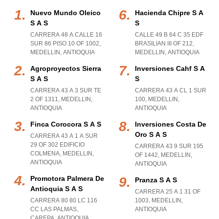
Nuevo Mundo Oleico
Hacienda Chipre S A
S A S
S
CARRERA 48 A CALLE 16
CALLE 49 B 64 C 35 EDF
SUR 86 PISO 10 OF 1002
,
BRASILIAN III OF 212
,
MEDELLIN
,
ANTIOQUIA
MEDELLIN
,
ANTIOQUIA
Agroproyectos Sierra
Inversiones Cahf S A
S A S
S
CARRERA 43 A 3 SUR TE
CARRERA 43 A CL 1 SUR
2 OF 1311
,
MEDELLIN
,
100
,
MEDELLIN
,
ANTIOQUIA
ANTIOQUIA
Finca Corocora S A S
Inversiones Costa De
Oro S A S
CARRERA 43 A 1 A SUR
29 OF 302 EDIFICIO
CARRERA 43 9 SUR 195
COLMENA
,
MEDELLIN
,
OF 1442
,
MEDELLIN
,
ANTIOQUIA
ANTIOQUIA
Promotora Palmera De
Pranza S A S
Antioquia S A S
CARRERA 25 A 1 31 OF
CARRERA 80 80 LC 116
1003
,
MEDELLIN
,
CC LAS PALMAS
,
ANTIOQUIA
CAREPA
,
ANTIOQUIA