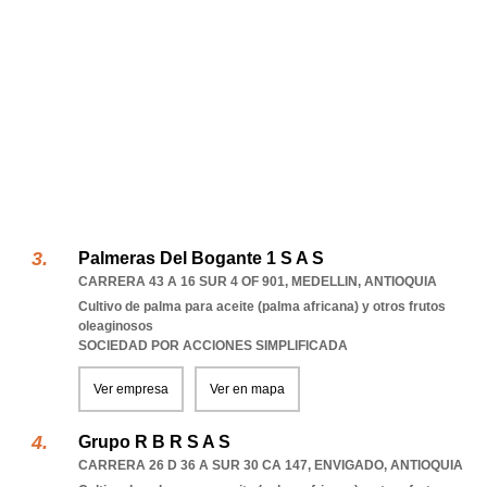
Palmeras Del Bogante 1 S A S
CARRERA 43 A 16 SUR 4 OF 901
,
MEDELLIN
,
ANTIOQUIA
Cultivo de palma para aceite (palma africana) y otros frutos
oleaginosos
SOCIEDAD POR ACCIONES SIMPLIFICADA
Ver empresa
Ver en mapa
Grupo R B R S A S
CARRERA 26 D 36 A SUR 30 CA 147
,
ENVIGADO
,
ANTIOQUIA