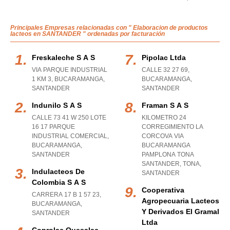
Principales Empresas relacionadas con " Elaboracion de productos
lacteos en SANTANDER " ordenadas por facturación
Freskaleche S A S
Pipolac Ltda
VIA PARQUE INDUSTRIAL
CALLE 32 27 69
,
1 KM 3
,
BUCARAMANGA
,
BUCARAMANGA
,
SANTANDER
SANTANDER
Indunilo S A S
Framan S A S
CALLE 73 41 W 250 LOTE
KILOMETRO 24
16 17 PARQUE
CORREGIMIENTO LA
INDUSTRIAL COMERCIAL
,
CORCOVA VIA
BUCARAMANGA
,
BUCARAMANGA
SANTANDER
PAMPLONA TONA
SANTANDER
,
TONA
,
Indulacteos De
SANTANDER
Colombia S A S
Cooperativa
CARRERA 17 B 1 57 23
,
Agropecuaria Lacteos
BUCARAMANGA
,
Y Derivados El Gramal
SANTANDER
Ltda