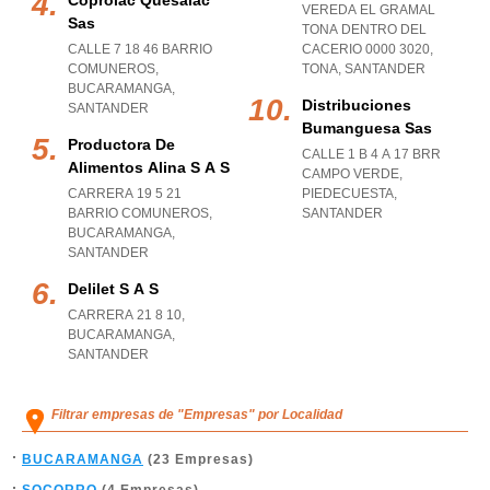
Coprolac Quesalac
VEREDA EL GRAMAL
Sas
TONA DENTRO DEL
CALLE 7 18 46 BARRIO
CACERIO 0000 3020
,
COMUNEROS
,
TONA
,
SANTANDER
BUCARAMANGA
,
Distribuciones
SANTANDER
Bumanguesa Sas
Productora De
CALLE 1 B 4 A 17 BRR
Alimentos Alina S A S
CAMPO VERDE
,
CARRERA 19 5 21
PIEDECUESTA
,
BARRIO COMUNEROS
,
SANTANDER
BUCARAMANGA
,
SANTANDER
Delilet S A S
CARRERA 21 8 10
,
BUCARAMANGA
,
SANTANDER
Filtrar empresas de "Empresas" por Localidad
BUCARAMANGA
(23 Empresas)