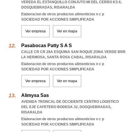
VEREDA EL ESTANQUILLO CONJUTO MI DEL CERRO KS 6
,
DOSQUEBRADAS
,
RISARALDA
Elaboracion de otros productos alimenticios n c p
SOCIEDAD POR ACCIONES SIMPLIFICADA
Ver empresa
Ver en mapa
Pasabocas Patty S A S
CALLE CR CR 28A ESQUINA SAN ROQUE ZONA VERDE BRR
LA HERMOSA
,
SANTA ROSA CABAL
,
RISARALDA
Elaboracion de otros productos alimenticios n c p
SOCIEDAD POR ACCIONES SIMPLIFICADA
Ver empresa
Ver en mapa
Alimysa Sas
AVENIDA TRONCAL DE OCCIDENTE CENTRO LOGISTICO
DEL EJE CAFETERO BODEGA 32
,
DOSQUEBRADAS
,
RISARALDA
Elaboracion de otros productos alimenticios n c p
SOCIEDAD POR ACCIONES SIMPLIFICADA