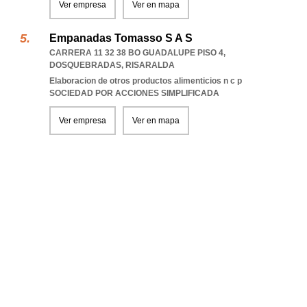
Ver empresa
Ver en mapa
Empanadas Tomasso S A S
CARRERA 11 32 38 BO GUADALUPE PISO 4
,
DOSQUEBRADAS
,
RISARALDA
Elaboracion de otros productos alimenticios n c p
SOCIEDAD POR ACCIONES SIMPLIFICADA
Ver empresa
Ver en mapa