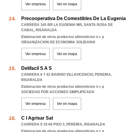
Ver empresa
Ver en mapa
Precooperativa De Comestibles De La Eugenia
CARRERA 345 BR LA EUGENIA MR
,
SANTA ROSA DE
CABAL
,
RISARALDA
Elaboracion de otros productos alimenticios n c p
ORGANIZACION DE ECONOMIA SOLIDARIA
Ver empresa
Ver en mapa
Delifacil S A S
CARRERA 8 7 42 BARRIO VILLAVICENCIO
,
PEREIRA
,
RISARALDA
Elaboracion de otros productos alimenticios n c p
SOCIEDAD POR ACCIONES SIMPLIFICADA
Ver empresa
Ver en mapa
C I Agrisar Sat
CARRERA 9 18 68 PISO 3
,
PEREIRA
,
RISARALDA
Elaboracion de otros productos alimenticios n c p