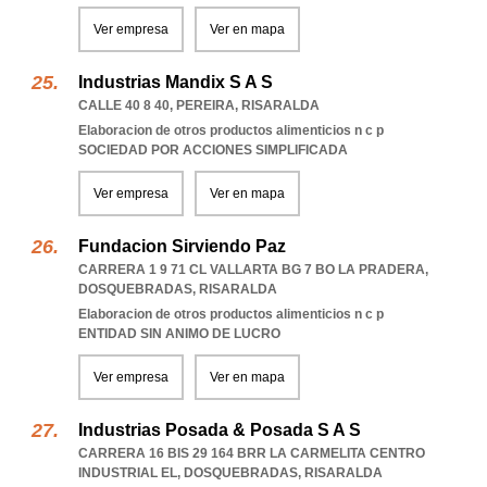
Ver empresa
Ver en mapa
Industrias Mandix S A S
CALLE 40 8 40
,
PEREIRA
,
RISARALDA
Elaboracion de otros productos alimenticios n c p
SOCIEDAD POR ACCIONES SIMPLIFICADA
Ver empresa
Ver en mapa
Fundacion Sirviendo Paz
CARRERA 1 9 71 CL VALLARTA BG 7 BO LA PRADERA
,
DOSQUEBRADAS
,
RISARALDA
Elaboracion de otros productos alimenticios n c p
ENTIDAD SIN ANIMO DE LUCRO
Ver empresa
Ver en mapa
Industrias Posada & Posada S A S
CARRERA 16 BIS 29 164 BRR LA CARMELITA CENTRO
INDUSTRIAL EL
,
DOSQUEBRADAS
,
RISARALDA