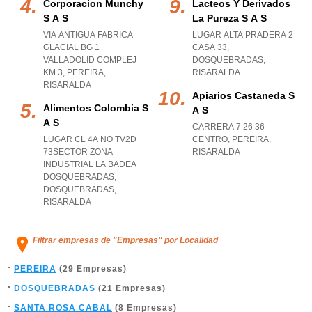
Corporacion Munchy
Lacteos Y Derivados
S A S
La Pureza S A S
VIA ANTIGUA FABRICA
LUGAR ALTA PRADERA 2
GLACIAL BG 1
CASA 33
,
VALLADOLID COMPLEJ
DOSQUEBRADAS
,
KM 3
,
PEREIRA
,
RISARALDA
RISARALDA
Apiarios Castaneda S
Alimentos Colombia S
A S
A S
CARRERA 7 26 36
LUGAR CL 4A NO TV2D
CENTRO
,
PEREIRA
,
73SECTOR ZONA
RISARALDA
INDUSTRIAL LA BADEA
DOSQUEBRADAS
,
DOSQUEBRADAS
,
RISARALDA
Filtrar empresas de "Empresas" por Localidad
PEREIRA
(29 Empresas)
DOSQUEBRADAS
(21 Empresas)
SANTA ROSA CABAL
(8 Empresas)