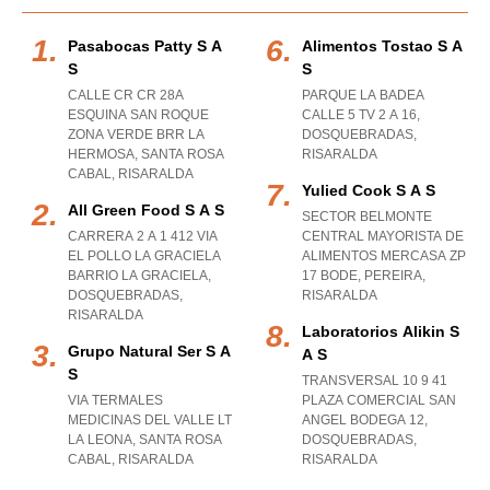
Pasabocas Patty S A
Alimentos Tostao S A
S
S
CALLE CR CR 28A
PARQUE LA BADEA
ESQUINA SAN ROQUE
CALLE 5 TV 2 A 16
,
ZONA VERDE BRR LA
DOSQUEBRADAS
,
HERMOSA
,
SANTA ROSA
RISARALDA
CABAL
,
RISARALDA
Yulied Cook S A S
All Green Food S A S
SECTOR BELMONTE
CARRERA 2 A 1 412 VIA
CENTRAL MAYORISTA DE
EL POLLO LA GRACIELA
ALIMENTOS MERCASA ZP
BARRIO LA GRACIELA
,
17 BODE
,
PEREIRA
,
DOSQUEBRADAS
,
RISARALDA
RISARALDA
Laboratorios Alikin S
Grupo Natural Ser S A
A S
S
TRANSVERSAL 10 9 41
VIA TERMALES
PLAZA COMERCIAL SAN
MEDICINAS DEL VALLE LT
ANGEL BODEGA 12
,
LA LEONA
,
SANTA ROSA
DOSQUEBRADAS
,
CABAL
,
RISARALDA
RISARALDA