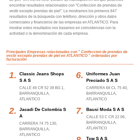
encontrar resultados relacionados con "Confeccion de prendas de
vestir excepto prendas de piel". Le mostramos los primeros 847
resultados de la búsqueda con teléfono, dirección y otros datos
comerciales y financieros de las empresas en ATLANTICO. Para
mostrar estos resultados nos basamos en coincidencias con la
actividad o la denominación de cada empresa.
Principales Empresas relacionadas con " Confeccion de prendas de
vestir excepto prendas de piel en ATLANTICO " ordenadas por
facturación
Classic Jeans Shops
Uniformes Juan
S A S
Preciado S A S
CALLE 46 CR 52 39 BG 1
,
CARRERA 68 CL 75 40
,
BARRANQUILLA
,
BARRANQUILLA
,
ATLANTICO
ATLANTICO
Jacadi De Colombia S
Bausi Moda S A S
A
CALLE 53 C CR 22 06
,
BARRANQUILLA
,
CARRERA 74 75 130
,
ATLANTICO
BARRANQUILLA
,
ATLANTICO
Tcw S A S