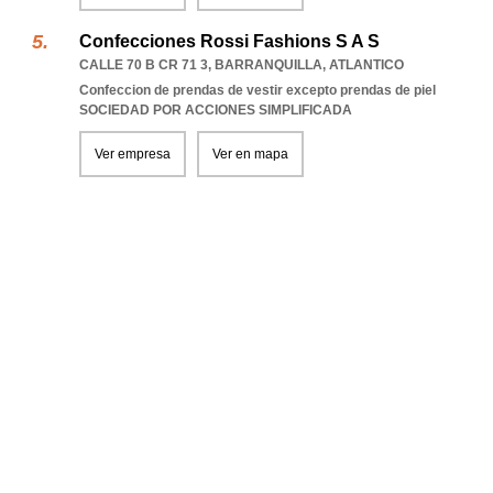
Confecciones Rossi Fashions S A S
CALLE 70 B CR 71 3
,
BARRANQUILLA
,
ATLANTICO
Confeccion de prendas de vestir excepto prendas de piel
SOCIEDAD POR ACCIONES SIMPLIFICADA
Ver empresa
Ver en mapa