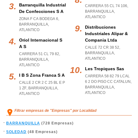
Barranquilla Industrial
CARRERA 55 CL 74 106
,
De Confecciones S A
BARRANQUILLA
,
ATLANTICO
ZONA F CA BODEGA 6
,
BARRANQUILLA
,
Distribuciones
ATLANTICO
Industriales Alipar &
Oriol Internacional S
Compania Ltda
A S
CALLE 72 CR 38 52
,
BARRANQUILLA
,
CARRERA 51 CL 79 82
,
ATLANTICO
BARRANQUILLA
,
ATLANTICO
Les Tropiques Sas
I B S Zona Franca S A
CARRERA 58 82 79 LCAL
6 2 DO PISO CC CATALUN
,
CALLE 2 CR 2 C 25 BL E P
BARRANQUILLA
,
1 ZF
,
BARRANQUILLA
,
ATLANTICO
ATLANTICO
Filtrar empresas de "Empresas" por Localidad
BARRANQUILLA
(728 Empresas)
SOLEDAD
(48 Empresas)