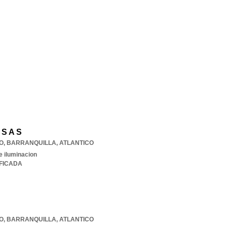
 S A S
SO
,
BARRANQUILLA
,
ATLANTICO
e iluminacion
IFICADA
SO
,
BARRANQUILLA
,
ATLANTICO