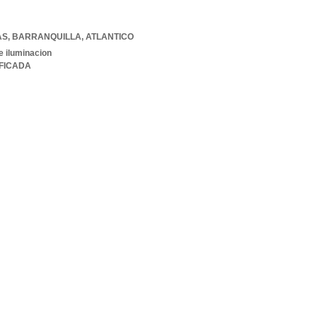
AS
,
BARRANQUILLA
,
ATLANTICO
e iluminacion
IFICADA