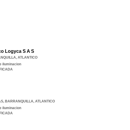
co Logyca S A S
NQUILLA
,
ATLANTICO
e iluminacion
IFICADA
AS
,
BARRANQUILLA
,
ATLANTICO
e iluminacion
IFICADA