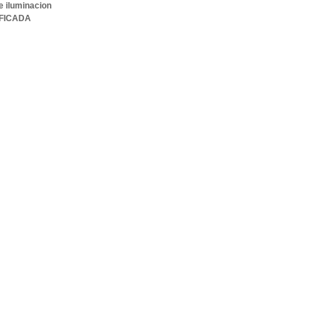
e iluminacion
IFICADA