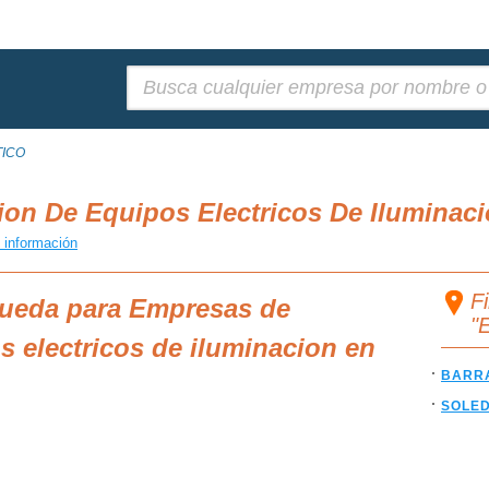
Buscar:
TICO
ion De Equipos Electricos De Ilumina
 información
F
queda para Empresas de
"
s electricos de iluminacion en
BARR
SOLE