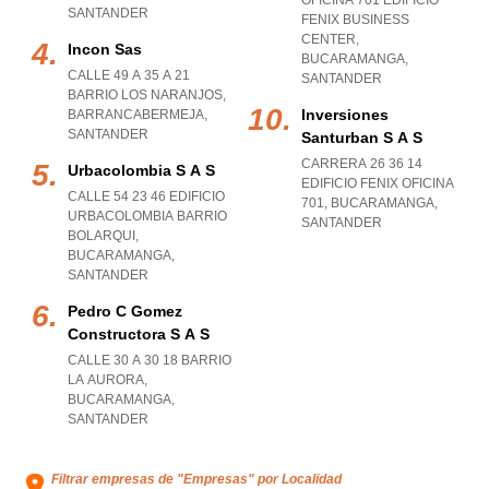
OFICINA 701 EDIFICIO
SANTANDER
FENIX BUSINESS
CENTER
,
Incon Sas
BUCARAMANGA
,
CALLE 49 A 35 A 21
SANTANDER
BARRIO LOS NARANJOS
,
Inversiones
BARRANCABERMEJA
,
SANTANDER
Santurban S A S
CARRERA 26 36 14
Urbacolombia S A S
EDIFICIO FENIX OFICINA
CALLE 54 23 46 EDIFICIO
701
,
BUCARAMANGA
,
URBACOLOMBIA BARRIO
SANTANDER
BOLARQUI
,
BUCARAMANGA
,
SANTANDER
Pedro C Gomez
Constructora S A S
CALLE 30 A 30 18 BARRIO
LA AURORA
,
BUCARAMANGA
,
SANTANDER
Filtrar empresas de "Empresas" por Localidad