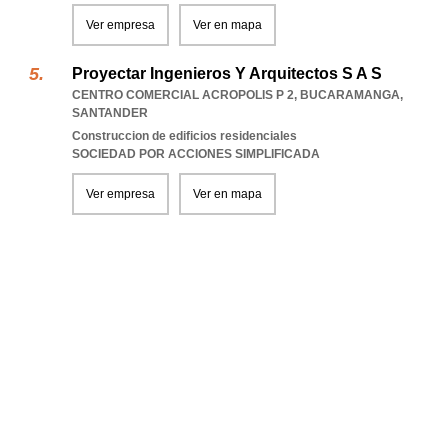
Ver empresa
Ver en mapa
Proyectar Ingenieros Y Arquitectos S A S
CENTRO COMERCIAL ACROPOLIS P 2
,
BUCARAMANGA
,
SANTANDER
Construccion de edificios residenciales
SOCIEDAD POR ACCIONES SIMPLIFICADA
Ver empresa
Ver en mapa