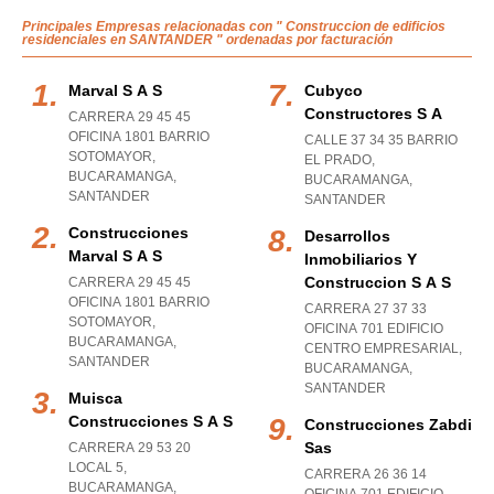
Principales Empresas relacionadas con " Construccion de edificios
residenciales en SANTANDER " ordenadas por facturación
Marval S A S
Cubyco
Constructores S A
CARRERA 29 45 45
OFICINA 1801 BARRIO
CALLE 37 34 35 BARRIO
SOTOMAYOR
,
EL PRADO
,
BUCARAMANGA
,
BUCARAMANGA
,
SANTANDER
SANTANDER
Construcciones
Desarrollos
Marval S A S
Inmobiliarios Y
Construccion S A S
CARRERA 29 45 45
OFICINA 1801 BARRIO
CARRERA 27 37 33
SOTOMAYOR
,
OFICINA 701 EDIFICIO
BUCARAMANGA
,
CENTRO EMPRESARIAL
,
SANTANDER
BUCARAMANGA
,
SANTANDER
Muisca
Construcciones S A S
Construcciones Zabdi
Sas
CARRERA 29 53 20
LOCAL 5
,
CARRERA 26 36 14
BUCARAMANGA
,