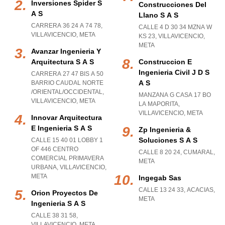
Inversiones Spider S
Construcciones Del
A S
Llano S A S
CARRERA 36 24 A 74 78
,
CALLE 4 D 30 34 MZNA W
VILLAVICENCIO
,
META
KS 23
,
VILLAVICENCIO
,
META
Avanzar Ingenieria Y
Arquitectura S A S
Construccion E
Ingenieria Civil J D S
CARRERA 27 47 BIS A 50
A S
BARRIO CAUDAL NORTE
/ORIENTAL/OCCIDENTAL
,
MANZANA G CASA 17 BO
VILLAVICENCIO
,
META
LA MAPORITA
,
VILLAVICENCIO
,
META
Innovar Arquitectura
E Ingenieria S A S
Zp Ingenieria &
Soluciones S A S
CALLE 15 40 01 LOBBY 1
OF 446 CENTRO
CALLE 8 20 24
,
CUMARAL
,
COMERCIAL PRIMAVERA
META
URBANA
,
VILLAVICENCIO
,
META
Ingegab Sas
CALLE 13 24 33
,
ACACIAS
,
Orion Proyectos De
META
Ingenieria S A S
CALLE 38 31 58
,
VILLAVICENCIO
,
META