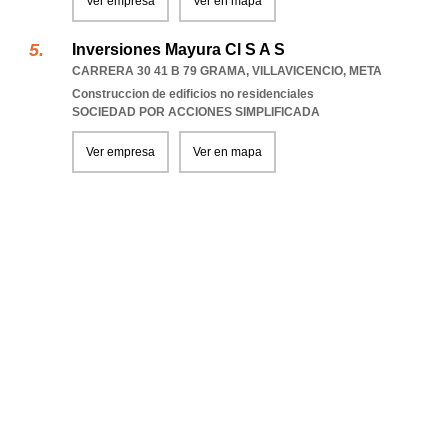
Ver empresa
Ver en mapa
Inversiones Mayura Cl S A S
CARRERA 30 41 B 79 GRAMA
,
VILLAVICENCIO
,
META
Construccion de edificios no residenciales
SOCIEDAD POR ACCIONES SIMPLIFICADA
Ver empresa
Ver en mapa