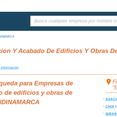
Buscar:
NAMARCA
on Y Acabado De Edificios Y Obras De 
 información
F
squeda para Empresas de
"
 de edificios y obras de
SOAC
CUNDINAMARCA
CHIA
(
GIRA