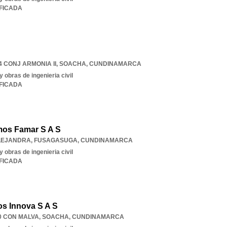
IFICADA
4 CONJ ARMONIA II
,
SOACHA
,
CUNDINAMARCA
 obras de ingenieria civil
IFICADA
os Famar S A S
ALEJANDRA
,
FUSAGASUGA
,
CUNDINAMARCA
 obras de ingenieria civil
IFICADA
s Innova S A S
70 CON MALVA
,
SOACHA
,
CUNDINAMARCA