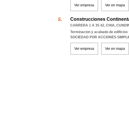
Ver empresa
Ver en mapa
Construcciones Continenta
CARRERA 1 A 35 42
,
CHIA
,
CUNDI
Terminacion y acabado de edificios y
SOCIEDAD POR ACCIONES SIMPL
Ver empresa
Ver en mapa