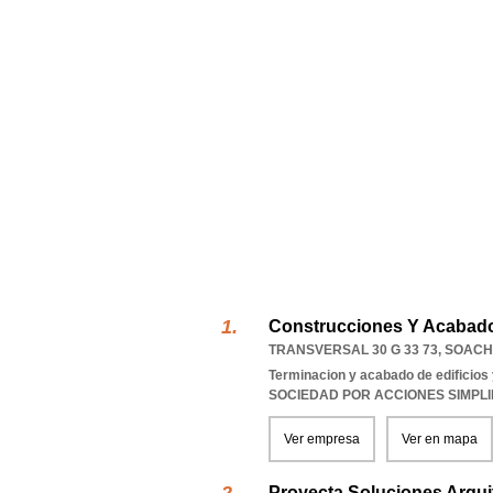
Construcciones Y Acabad
TRANSVERSAL 30 G 33 73
,
SOAC
Terminacion y acabado de edificios y
SOCIEDAD POR ACCIONES SIMPL
Ver empresa
Ver en mapa
Proyecta Soluciones Arqu