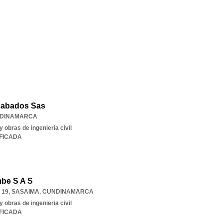
cabados Sas
DINAMARCA
 obras de ingenieria civil
IFICADA
mbe S A S
 19
,
SASAIMA
,
CUNDINAMARCA
 obras de ingenieria civil
IFICADA