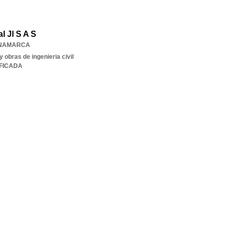
l Jl S A S
NAMARCA
 obras de ingenieria civil
IFICADA