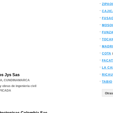
ZIPAQ
CAJIC
FUSA
MOSQ
FUNZ
TOCA
MADR
COTA
FACAT
LA CA
os Jys Sas
RICA
HA
,
CUNDINAMARCA
TABIO
 obras de ingenieria civil
IFICADA
itectonicas Colombia Sas