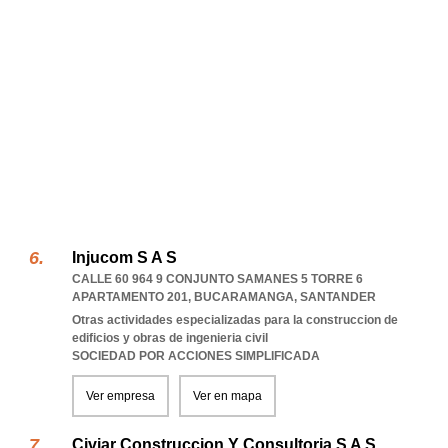
Injucom S A S
CALLE 60 964 9 CONJUNTO SAMANES 5 TORRE 6
APARTAMENTO 201
,
BUCARAMANGA
,
SANTANDER
Otras actividades especializadas para la construccion de
edificios y obras de ingenieria civil
SOCIEDAD POR ACCIONES SIMPLIFICADA
Ver empresa
Ver en mapa
Civiar Construccion Y Consultoria S A S