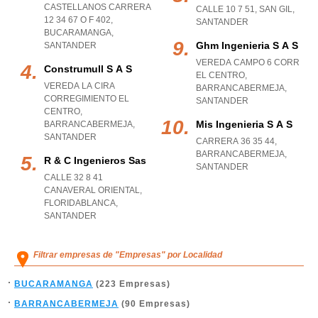
CASTELLANOS CARRERA
CALLE 10 7 51
,
SAN GIL
,
12 34 67 O F 402
,
SANTANDER
BUCARAMANGA
,
Ghm Ingenieria S A S
SANTANDER
VEREDA CAMPO 6 CORR
Construmull S A S
EL CENTRO
,
VEREDA LA CIRA
BARRANCABERMEJA
,
CORREGIMIENTO EL
SANTANDER
CENTRO
,
Mis Ingenieria S A S
BARRANCABERMEJA
,
SANTANDER
CARRERA 36 35 44
,
BARRANCABERMEJA
,
R & C Ingenieros Sas
SANTANDER
CALLE 32 8 41
CANAVERAL ORIENTAL
,
FLORIDABLANCA
,
SANTANDER
Filtrar empresas de "Empresas" por Localidad
BUCARAMANGA
(223 Empresas)
BARRANCABERMEJA
(90 Empresas)