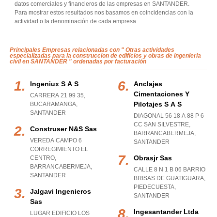
datos comerciales y financieros de las empresas en SANTANDER.
Para mostrar estos resultados nos basamos en coincidencias con la
actividad o la denominación de cada empresa.
Principales Empresas relacionadas con " Otras actividades
especializadas para la construccion de edificios y obras de ingenieria
civil en SANTANDER " ordenadas por facturación
Ingeniux S A S
Anclajes
Cimentaciones Y
CARRERA 21 99 35
,
Pilotajes S A S
BUCARAMANGA
,
SANTANDER
DIAGONAL 56 18 A 88 P 6
CC SAN SILVESTRE
,
Construser N&s Sas
BARRANCABERMEJA
,
VEREDA CAMPO 6
SANTANDER
CORREGIMIENTO EL
Obrasjr Sas
CENTRO
,
BARRANCABERMEJA
,
CALLE 8 N 1 B 06 BARRIO
SANTANDER
BRISAS DE GUATIGUARA
,
PIEDECUESTA
,
Jalgavi Ingenieros
SANTANDER
Sas
Ingesantander Ltda
LUGAR EDIFICIO LOS