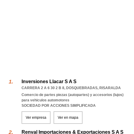
Inversiones Llacar S A S
CARRERA 2 A 6 30 2 B 8
,
DOSQUEBRADAS
,
RISARALDA
Comercio de partes piezas (autopartes) y accesorios (lujos)
para vehiculos automotores
SOCIEDAD POR ACCIONES SIMPLIFICADA
Ver empresa
Ver en mapa
Renval Importaciones & Exportaciones S A S