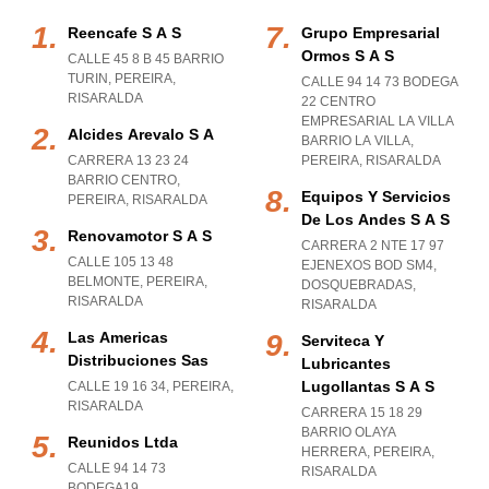
Reencafe S A S
Grupo Empresarial
Ormos S A S
CALLE 45 8 B 45 BARRIO
TURIN
,
PEREIRA
,
CALLE 94 14 73 BODEGA
RISARALDA
22 CENTRO
EMPRESARIAL LA VILLA
Alcides Arevalo S A
BARRIO LA VILLA
,
CARRERA 13 23 24
PEREIRA
,
RISARALDA
BARRIO CENTRO
,
Equipos Y Servicios
PEREIRA
,
RISARALDA
De Los Andes S A S
Renovamotor S A S
CARRERA 2 NTE 17 97
CALLE 105 13 48
EJENEXOS BOD SM4
,
BELMONTE
,
PEREIRA
,
DOSQUEBRADAS
,
RISARALDA
RISARALDA
Las Americas
Serviteca Y
Distribuciones Sas
Lubricantes
Lugollantas S A S
CALLE 19 16 34
,
PEREIRA
,
RISARALDA
CARRERA 15 18 29
BARRIO OLAYA
Reunidos Ltda
HERRERA
,
PEREIRA
,
CALLE 94 14 73
RISARALDA
BODEGA19