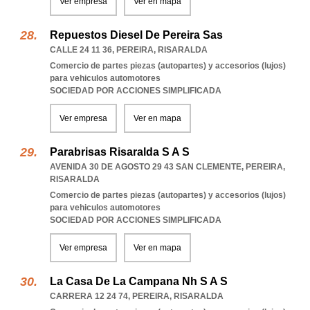
Ver empresa
Ver en mapa
Repuestos Diesel De Pereira Sas
CALLE 24 11 36
,
PEREIRA
,
RISARALDA
Comercio de partes piezas (autopartes) y accesorios (lujos)
para vehiculos automotores
SOCIEDAD POR ACCIONES SIMPLIFICADA
Ver empresa
Ver en mapa
Parabrisas Risaralda S A S
AVENIDA 30 DE AGOSTO 29 43 SAN CLEMENTE
,
PEREIRA
,
RISARALDA
Comercio de partes piezas (autopartes) y accesorios (lujos)
para vehiculos automotores
SOCIEDAD POR ACCIONES SIMPLIFICADA
Ver empresa
Ver en mapa
La Casa De La Campana Nh S A S
CARRERA 12 24 74
,
PEREIRA
,
RISARALDA