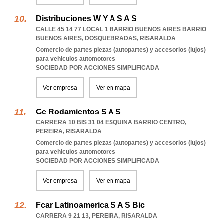
Distribuciones W Y A S A S
CALLE 45 14 77 LOCAL 1 BARRIO BUENOS AIRES BARRIO
BUENOS AIRES
,
DOSQUEBRADAS
,
RISARALDA
Comercio de partes piezas (autopartes) y accesorios (lujos)
para vehiculos automotores
SOCIEDAD POR ACCIONES SIMPLIFICADA
Ver empresa
Ver en mapa
Ge Rodamientos S A S
CARRERA 10 BIS 31 04 ESQUINA BARRIO CENTRO
,
PEREIRA
,
RISARALDA
Comercio de partes piezas (autopartes) y accesorios (lujos)
para vehiculos automotores
SOCIEDAD POR ACCIONES SIMPLIFICADA
Ver empresa
Ver en mapa
Fcar Latinoamerica S A S Bic
CARRERA 9 21 13
,
PEREIRA
,
RISARALDA