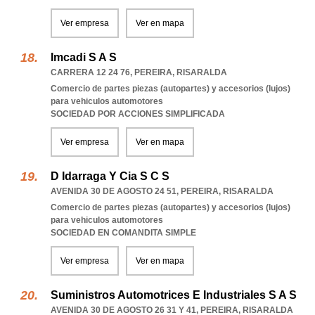
Ver empresa
Ver en mapa
Imcadi S A S
CARRERA 12 24 76
,
PEREIRA
,
RISARALDA
Comercio de partes piezas (autopartes) y accesorios (lujos)
para vehiculos automotores
SOCIEDAD POR ACCIONES SIMPLIFICADA
Ver empresa
Ver en mapa
D Idarraga Y Cia S C S
AVENIDA 30 DE AGOSTO 24 51
,
PEREIRA
,
RISARALDA
Comercio de partes piezas (autopartes) y accesorios (lujos)
para vehiculos automotores
SOCIEDAD EN COMANDITA SIMPLE
Ver empresa
Ver en mapa
Suministros Automotrices E Industriales S A S
AVENIDA 30 DE AGOSTO 26 31 Y 41
,
PEREIRA
,
RISARALDA