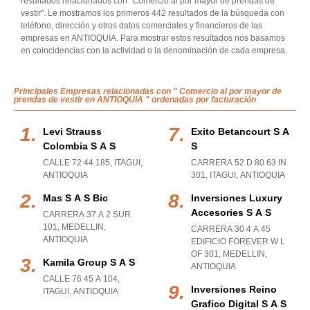
resultados relacionados con "Comercio al por mayor de prendas de
vestir". Le mostramos los primeros 442 resultados de la búsqueda con
teléfono, dirección y otros datos comerciales y financieros de las
empresas en ANTIOQUIA. Para mostrar estos resultados nos basamos
en coincidencias con la actividad o la denominación de cada empresa.
Principales Empresas relacionadas con " Comercio al por mayor de
prendas de vestir en ANTIOQUIA " ordenadas por facturación
Levi Strauss
Exito Betancourt S A
Colombia S A S
S
CALLE 72 44 185
,
ITAGUI
,
CARRERA 52 D 80 63 IN
ANTIOQUIA
301
,
ITAGUI
,
ANTIOQUIA
Mas S A S Bic
Inversiones Luxury
Accesories S A S
CARRERA 37 A 2 SUR
101
,
MEDELLIN
,
CARRERA 30 4 A 45
ANTIOQUIA
EDIFICIO FOREVER W L
OF 301
,
MEDELLIN
,
Kamila Group S A S
ANTIOQUIA
CALLE 76 45 A 104
,
Inversiones Reino
ITAGUI
,
ANTIOQUIA
Grafico Digital S A S