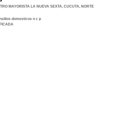
TRO MAYORISTA LA NUEVA SEXTA
,
CUCUTA
,
NORTE
nsilios domesticos n c p
IFICADA