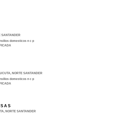
E SANTANDER
nsilios domesticos n c p
IFICADA
UCUTA
,
NORTE SANTANDER
nsilios domesticos n c p
IFICADA
 S A S
TA
,
NORTE SANTANDER