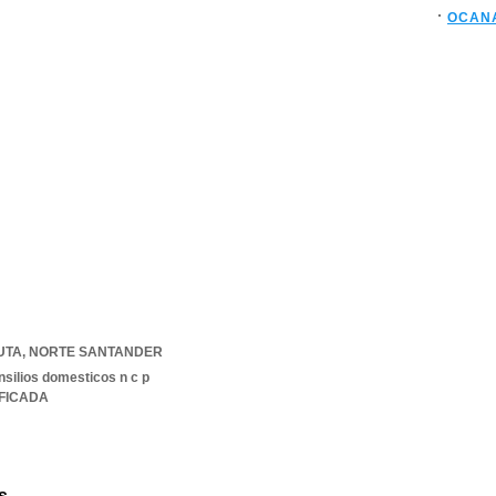
OCAN
UTA
,
NORTE SANTANDER
nsilios domesticos n c p
IFICADA
s