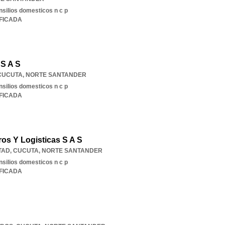
nsilios domesticos n c p
IFICADA
 S A S
CUCUTA
,
NORTE SANTANDER
nsilios domesticos n c p
IFICADA
ros Y Logisticas S A S
TAD
,
CUCUTA
,
NORTE SANTANDER
nsilios domesticos n c p
IFICADA