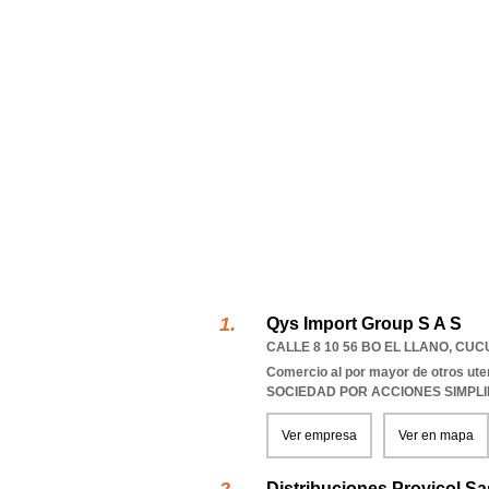
Qys Import Group S A S
CALLE 8 10 56 BO EL LLANO
,
CUC
Comercio al por mayor de otros ute
SOCIEDAD POR ACCIONES SIMPL
Ver empresa
Ver en mapa
Distribuciones Provicol Sa