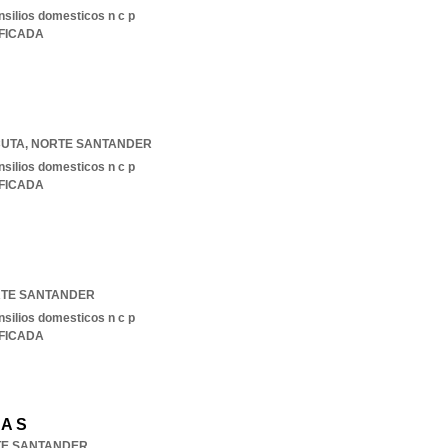
nsilios domesticos n c p
IFICADA
UTA
,
NORTE SANTANDER
nsilios domesticos n c p
IFICADA
TE SANTANDER
nsilios domesticos n c p
IFICADA
 A S
E SANTANDER