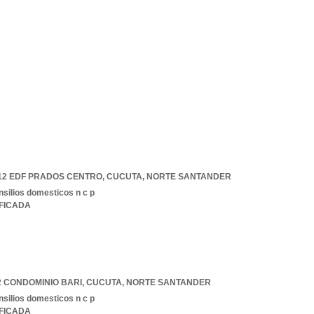
C 12 EDF PRADOS CENTRO
,
CUCUTA
,
NORTE SANTANDER
nsilios domesticos n c p
IFICADA
 2 CONDOMINIO BARI
,
CUCUTA
,
NORTE SANTANDER
nsilios domesticos n c p
IFICADA