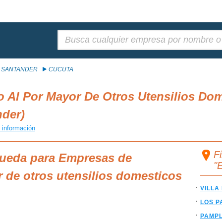
Buscar:
 SANTANDER
CUCUTA
 Al Por Mayor De Otros Utensilios Dom
der)
 información
F
queda para Empresas de
"
 de otros utensilios domesticos
VILLA
LOS P
PAMP