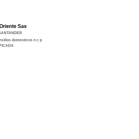
 Oriente Sas
SANTANDER
nsilios domesticos n c p
IFICADA