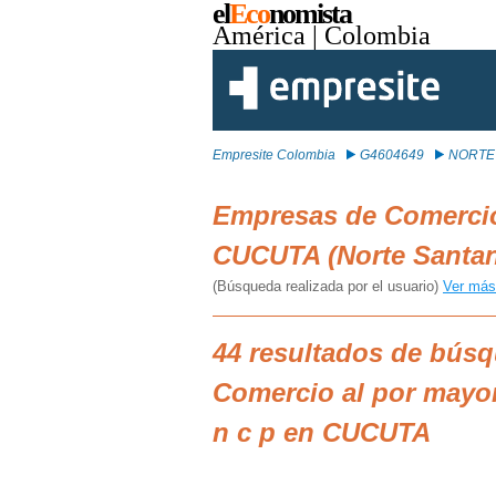
el
Eco
nomista
América
| Colombia
Empresite Colombia
G4604649
NORTE
Empresas de Comercio
CUCUTA (Norte Santan
(Búsqueda realizada por el usuario)
Ver más
44 resultados de bús
Comercio al por mayor
n c p en CUCUTA